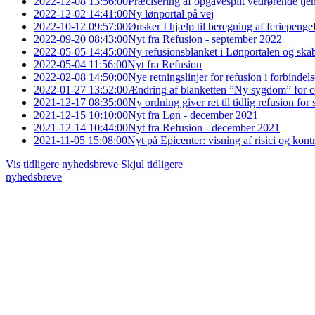
2022-12-08 13:56:00
Præcisering af opgavesplit vedrørende tj
2022-12-02 14:41:00
Ny lønportal på vej
2022-10-12 09:57:00
Ønsker I hjælp til beregning af feriepengefo
2022-09-20 08:43:00
Nyt fra Refusion - september 2022
2022-05-05 14:45:00
Ny refusionsblanket i Lønportalen og skabe
2022-05-04 11:56:00
Nyt fra Refusion
2022-02-08 14:50:00
Nye retningslinjer for refusion i forbinde
2022-01-27 13:52:00
Ændring af blanketten ”Ny sygdom” for co
2021-12-17 08:35:00
Ny ordning giver ret til tidlig refusion fo
2021-12-15 10:10:00
Nyt fra Løn - december 2021
2021-12-14 10:44:00
Nyt fra Refusion - december 2021
2021-11-05 15:08:00
Nyt på Epicenter: visning af risici og kontr
Vis tidligere nyhedsbreve
Skjul tidligere
nyhedsbreve