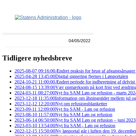
Tidligere nyhedsbreve
2025-08-07 09:16:00
Ændret praksis for brug af afgangsårsager 
2025-04-28 13:45:00
Digital signering fjernes i Lønportalen
2024-10-21 11:00:00
Ændret periode for indberetning af delvis
2024-08-15 13:39:00
Vær opmærksom på kort frist ved ændringer 
2024-03-11 08:27:00
Nyt fra SAM Løn og refusion - marts 202
2023-12-18 11:35:00
Information om åbningstider mellem jul og
2023-12-12 12:20:00
Nyt om refusionsblanketter
2023-09-11 12:09:00
Nyt fra SAM - Løn og refusion
2023-08-10 11:57:00
Nyt fra SAM Løn og refusion
2023-06-14 06:50:00
Nyt fra SAM Løn og refusion – juni 2023
2023-03-10 13:54:00
Nyt fra SAM - Løn og refusion
2022-12-15 15:50:00
Ny lønportal går i luften den 19. decembe