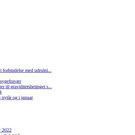
i forbindelse med udrulni...
t sygefravær
til graviditetsbetinget s...
4
 nytår og i januar
r 2022