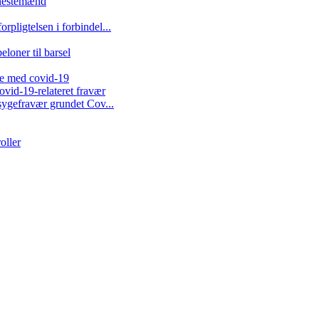
enestemænd
rpligtelsen i forbindel...
loner til barsel
lse med covid-19
vid-19-relateret fravær
r sygefravær grundet Cov...
oller